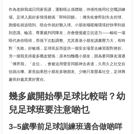
作為老師我成日同家長講，運動唔止係體能，仲係性格同社交嘅訓練
場。足球入面好多情境都係「即時回饋」：傳失咗會即刻失去控球、
跑慢咗就追唔到、唔合作就好難入球。小朋友喺呢種環境好快學到規
則意識、輪流、尊重裁判同隊友，亦會慢慢建立抗逆力——輸咗一場
唔代表你唔得，而係下次點調整。尤其香港小朋友讀書壓力大，有時
對「失敗」好敏感，足球班反而提供一個安全場景去練習面對挫折。
另一個我見得最多嘅改變係：原本怕醜嘅小朋友，因為要同隊友溝通
「傳畀我」「走位」，會被迫用聲音同眼神去表達，久而久之社交自
信就出嚟。家長如果想小朋友多啲朋友、少啲只靠螢幕社交，足球興
趣班好處其實好實在。
幾多歲開始學足球比較啱？幼
兒足球班要注意啲乜
3–5歲學前足球訓練班適合做啲咩