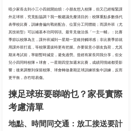
唔少家長去到小三小四就開始煩：小朋友想入校隊，但又已經報緊課
外足球班，究竟點協調？我一般建議先釐清目的：校隊重點多數係代
表學校比賽，訓練會偏向戰術配合、位置分工同體能；而課外班（尤
其技術型）可以補基本功同弱項。最常見做法係「一主一輔」：比賽
季節以校隊為主，課外班減到一星期一堂維持觸球感；非比賽季節就
用課外班打底，等校隊選拔時更有把握。亦要留意小朋友負荷，尤其
期末考試前，寧願暫時減堂，避免過勞。曾經有家長同我分享，佢女
兒小四同時校隊＋球會，一星期四堂加週末比賽，成績同情緒都受影
響；後來調整到保留校隊、球會轉做暑期足球訓練班集中訓練，反而
更平衡，亦冇咁易傷。
揀足球班要睇啲乜？家長實際
考慮清單
地點、時間同交通：放工接送要計