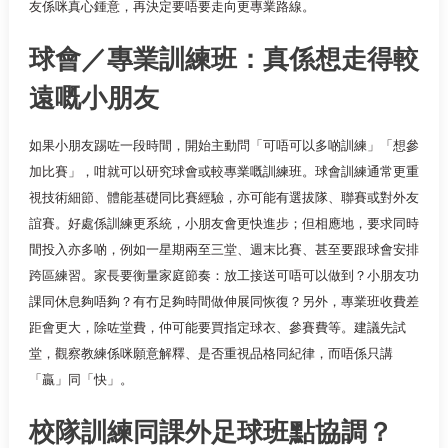
友係咪真心鍾意，再決定要唔要走向更專業路線。
球會／專業訓練班：真係想走得較
遠嘅小朋友
如果小朋友踢咗一段時間，開始主動問「可唔可以多啲訓練」「想參
加比賽」，咁就可以研究球會或較專業嘅訓練班。球會訓練通常更重
視技術細節、體能基礎同比賽經驗，亦可能有選拔隊、聯賽或對外友
誼賽。好處係訓練更系統，小朋友會更快進步；但相應地，要求同時
間投入亦多啲，例如一星期兩至三堂、週末比賽、甚至要跟球會安排
跨區練習。家長要衡量家庭節奏：放工接送可唔可以做到？小朋友功
課同休息夠唔夠？有冇足夠時間做伸展同恢復？另外，專業班收費差
距會更大，除咗堂費，仲可能要買指定球衣、參賽費等。建議先試
堂，觀察教練係咪願意解釋、是否重視品格同紀律，而唔係只講
「贏」同「快」。
校隊訓練同課外足球班點協調？