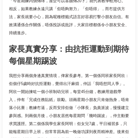
「今星期練內側傳球，屋企可以靠牆傳20下」就代表教學較用心。
相反，如果教練永遠只講「佢唔夠努力」「佢唔得」，而冇提供方
法，家長就要小心，因為呢種標籤式語言好容易打擊小朋友自信。有
效溝通係合作關係，唔係投訴或批評，大家目標都係令小朋友安全、
持續進步。
家長真實分享：由抗拒運動到期待
每個星期踢波
我想分享兩個身邊真實情境，俾家長參考。第一個係同班家長阿欣：
佢個仔5歲時好抗拒運動，覺得出汗麻煩，仲話「我唔想同人爭」。
阿欣一開始揀咗一個小班制幼兒班，每堂45分鐘，教練用遊戲帶
入，仲有「完成任務貼紙」鼓勵。頭兩星期小朋友只肯做熱身，唔肯
落小比賽；教練冇逼，反而安排佢做「小隊長」負責派波，慢慢建立
參與感。到兩個月後，小朋友居然每星期問「幾時踢波」，仲主動要
求買護脛。第二個係我學生家長阿明：佢女兒7歲，平日補習多，只
能報星期日早上班，但常常因為前一晚做功課到夜而精神差。後來佢