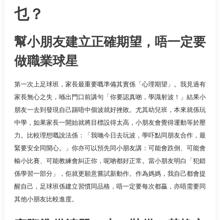
乜？
幫小朋友建立正確期望，唔一定要
做職業球星
第一次上足球班，家長最重要嘅準備其實係「心理期望」。我見過有
家長無心之失，喺出門口前講句「你要認真啲，學識射波！」結果小
朋友一去到發現自己踢唔中個波就好挫敗。尤其幼兒班，本來就係玩
中學，如果家長一開始就將目標設得太高，小朋友會覺得運動等於壓
力。比較理想嘅說法係：「我哋今日去玩波，學吓點同朋友合作，最
緊要安全同開心。」你亦可以預先同小朋友講：可能會跌倒、可能會
輸小比賽、可能教練會糾正你，呢啲都好正常。當小朋友明白「犯錯
係學習一部分」，佢就更願意嘗試新動作。作為媽媽，我自己都會提
醒自己，足球班係建立習慣同品格，唔一定要每次都贏，亦唔需要同
其他小朋友比較進度。