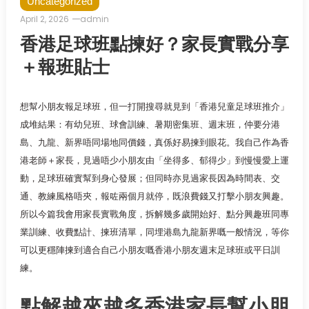
Uncategorized
April 2, 2026
admin
香港足球班點揀好？家長實戰分享
＋報班貼士
想幫小朋友報足球班，但一打開搜尋就見到「香港兒童足球班推介」
成堆結果：有幼兒班、球會訓練、暑期密集班、週末班，仲要分港
島、九龍、新界唔同場地同價錢，真係好易揀到眼花。我自己作為香
港老師＋家長，見過唔少小朋友由「坐得多、郁得少」到慢慢愛上運
動，足球班確實幫到身心發展；但同時亦見過家長因為時間表、交
通、教練風格唔夾，報咗兩個月就停，既浪費錢又打擊小朋友興趣。
所以今篇我會用家長實戰角度，拆解幾多歲開始好、點分興趣班同專
業訓練、收費點計、揀班清單，同埋港島九龍新界嘅一般情況，等你
可以更穩陣揀到適合自己小朋友嘅香港小朋友週末足球班或平日訓
練。
點解越來越多香港家長幫小朋