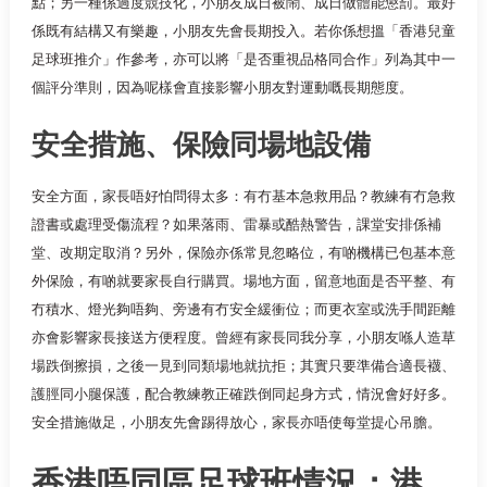
點；另一種係過度競技化，小朋友成日被鬧、成日做體能懲罰。最好
係既有結構又有樂趣，小朋友先會長期投入。若你係想搵「香港兒童
足球班推介」作參考，亦可以將「是否重視品格同合作」列為其中一
個評分準則，因為呢樣會直接影響小朋友對運動嘅長期態度。
安全措施、保險同場地設備
安全方面，家長唔好怕問得太多：有冇基本急救用品？教練有冇急救
證書或處理受傷流程？如果落雨、雷暴或酷熱警告，課堂安排係補
堂、改期定取消？另外，保險亦係常見忽略位，有啲機構已包基本意
外保險，有啲就要家長自行購買。場地方面，留意地面是否平整、有
冇積水、燈光夠唔夠、旁邊有冇安全緩衝位；而更衣室或洗手間距離
亦會影響家長接送方便程度。曾經有家長同我分享，小朋友喺人造草
場跌倒擦損，之後一見到同類場地就抗拒；其實只要準備合適長襪、
護脛同小腿保護，配合教練教正確跌倒同起身方式，情況會好好多。
安全措施做足，小朋友先會踢得放心，家長亦唔使每堂提心吊膽。
香港唔同區足球班情況：港