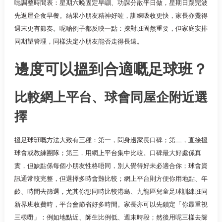
哋調整時間表：星期六晚固定早瞓、功課分散平日做，星期日踢完波
先返屋企食早餐。結果小朋友精神好咗，訓練吸收更快，家長亦覺得
週末更有節奏。呢啲例子都反映一點：揀對班固然重要，但家庭安排
同期望管理，同樣決定小朋友能否走得長遠。
邊度可以搵到合適嘅足球班？
比較網上平台、球會同屋企附近選
擇
搵足球班嘅方法大致有三種：第一，問身邊家長口碑；第二，直接搵
球會或教練團隊；第三，用網上平台集中比較。口碑最大好處係真
實，但缺點係每個小朋友性格唔同，別人覺得好未必適合你；球會資
訊通常較完整，但選擇多時會難比較；網上平台則方便你用地點、年
齡、時間去篩選，尤其你想同時比較港島、九龍區兒童足球訓練班同
新界班收費時，平台會節省好多時間。家長亦可以先鎖定「你最重視
三樣嘢」：例如地點近、師生比例低、週末時段；然後用呢三樣去篩