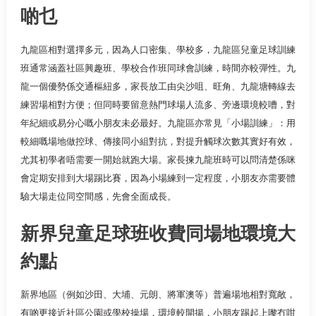
啲乜
九龍區相對選擇多元，因為人口密集、學校多，九龍區兒童足球訓練
班通常涵蓋社區興趣班、學校合作班同球會訓練，時間亦較彈性。九
龍一個優勢係交通樞紐多，家長放工由尖沙咀、旺角、九龍塘轉線去
練習場相對方便；但同時要留意熱門球場人流多、旁邊環境較嘈，對
年紀細或易分心嘅小朋友未必最好。九龍區亦常見「小場訓練」：用
較細嘅場地做控球、傳接同小組對抗，對提升觸球次數其實好有效，
尤其初學者唔需要一開始就跑大場。家長揀九龍班時可以問清楚係咪
會定期安排到大場踢比賽，因為小場練到一定程度，小朋友亦需要體
驗大場走位同空間感，先會全面成長。
新界兒童足球班收費同場地環境大
約點
新界地區（例如沙田、大埔、元朗、將軍澳等）普遍場地相對寬敞，
有啲更接近社區公園或學校操場，環境較開揚，小朋友踢起上嚟冇咁