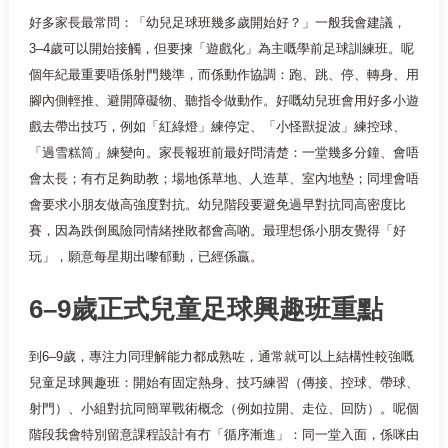
好多家長最常問：「幼兒足球班幾多歲開始好？」一般我會建議，
3–4歲可以開始接觸，但要揀「遊戲化」為主嘅學前足球訓練班。呢
個年紀最重要唔係射門幾準，而係動作協調：跑、跳、停、轉身、用
腳內側輕推、避開障礙物、聽指令做動作。好嘅幼兒班會用好多小遊
戲去帶出技巧，例如「紅綠燈」練停定、「小怪獸捉波」練控球、
「過雪糕筒」練變向。家長報班前最好問清楚：一堂幾多分鐘、會唔
會太長；有冇足夠助教；場地係草地、人造草、室內地墊；同埋會唔
會要求小朋友做高強度對抗。幼兒階段要避免過早對抗同高密度比
賽，因為跌倒風險同情緒挫敗都會高啲。最理想係小朋友覺得「好
玩」，願意每星期出嚟郁動，已經係贏。
6–9歲正式兒童足球興趣班重點
到6–9歲，專注力同理解能力都成熟咗，通常就可以上結構性較強嘅
兒童足球興趣班：開始有固定熱身、技巧練習（傳接、控球、帶球、
射門）、小組對抗同簡單戰術概念（例如拉開、走位、回防）。呢個
階段我會特別留意課程設計有冇「循序漸進」：同一堂入面，係咪由