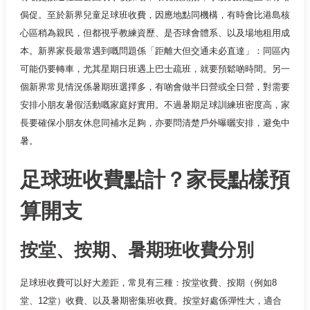
侷促。至於新界兒童足球班收費，因應地點同機構，有時會比港島核
心區稍為親民，但都視乎教練資歷、是否球會體系、以及場地租用成
本。新界家長最常遇到嘅問題係「距離大但交通未必直達」：同區內
可能仍要轉車，尤其星期日班遇上巴士疏班，就要預鬆啲時間。另一
個新界常見情況係暑期班選擇多，有啲會做半日營或全日營，對需要
安排小朋友暑假活動嘅家庭好實用。不過暑期足球訓練班密度高，家
長要確保小朋友休息同補水足夠，亦要問清楚戶外曝曬安排，避免中
暑。
足球班收費點計？家長點樣預
算開支
按堂、按期、暑期班收費分別
足球班收費可以好大差距，常見有三種：按堂收費、按期（例如8
堂、12堂）收費、以及暑期密集班收費。按堂好處係彈性大，適合