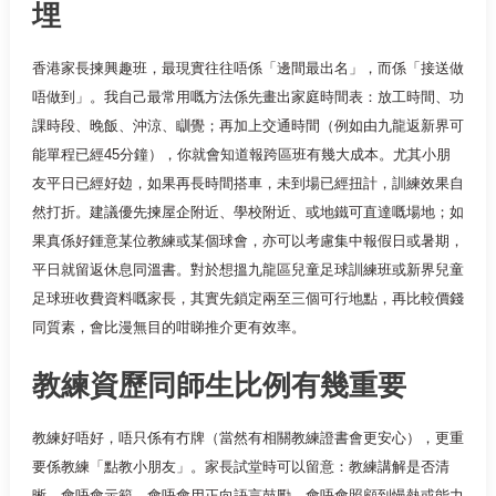
埋
香港家長揀興趣班，最現實往往唔係「邊間最出名」，而係「接送做
唔做到」。我自己最常用嘅方法係先畫出家庭時間表：放工時間、功
課時段、晚飯、沖涼、瞓覺；再加上交通時間（例如由九龍返新界可
能單程已經45分鐘），你就會知道報跨區班有幾大成本。尤其小朋
友平日已經好攰，如果再長時間搭車，未到場已經扭計，訓練效果自
然打折。建議優先揀屋企附近、學校附近、或地鐵可直達嘅場地；如
果真係好鍾意某位教練或某個球會，亦可以考慮集中報假日或暑期，
平日就留返休息同溫書。對於想搵九龍區兒童足球訓練班或新界兒童
足球班收費資料嘅家長，其實先鎖定兩至三個可行地點，再比較價錢
同質素，會比漫無目的咁睇推介更有效率。
教練資歷同師生比例有幾重要
教練好唔好，唔只係有冇牌（當然有相關教練證書會更安心），更重
要係教練「點教小朋友」。家長試堂時可以留意：教練講解是否清
晰、會唔會示範、會唔會用正向語言鼓勵、會唔會照顧到慢熱或能力