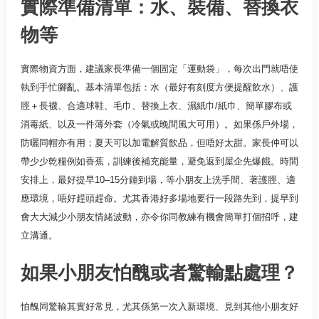
實際準備清單：水、裝備、替換衣
物等
實際物資方面，建議家長準備一個固定「運動袋」，每次出門就唔使
執到手忙腳亂。基本清單包括：水（最好有刻度方便提醒飲水）、護
脛＋長襪、合適球鞋、毛巾、替換上衣、濕紙巾/紙巾、簡單膠布或
消毒紙、以及一件薄外套（冷氣或晚間風大可用）。如果係戶外場，
防曬同帽亦有用；夏天可以加電解質飲品，但唔好太甜。家長仲可以
帶少少乾糧例如香蕉，訓練後補充能量，避免返到屋企先爆餓。時間
安排上，最好提早10–15分鐘到場，等小朋友上洗手間、著護脛、適
應環境，唔好趕頭趕命。尤其香港好多場地要行一段路先到，提早到
會大大減少小朋友情緒波動，亦令你同教練有機會簡單打個招呼，建
立溝通。
如果小朋友怕醜或者驚輸點處理？
怕醜同驚輸其實好常見，尤其係第一次入新環境、見到其他小朋友好