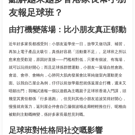
友報足球班？
由打機變落場：比小朋友真正郁動
近年好多家長都感受到：小朋友返學坐一日，放學又做功課、補習，
再加上電子產品太吸引，真係好容易「活動量不足」。足球班之所以
愈來愈受歡迎，原因好直接——門檻相對低，只要有個波、有塊場，
就可以玩得好開心；而且足球係群體運動，小朋友一落場自然會跑、
會追、會停、會轉向，心肺同大肌肉發展會比單純做室內運動更全
面。以我自己屋企為例，仔仔以前放學最想就係返屋企打機，週末又
唔願出門；我哋試過報一個以遊戲為主嘅親子足球班香港入門課，頭
幾堂其實佢都係「行多過跑」，但見到其他小朋友追波笑得好開心，
慢慢就肯落力，返到屋企仲會自己攞個波喺走廊輕輕推住行。呢種由
被動到主動嘅轉變，係好多家長最想見到嘅。
足球班對性格同社交嘅影響