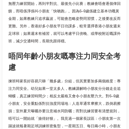
無壓力練習開始，再到半對抗、最後先小比賽；教練會唔會逐個俾回
饋，而唔係淨係叫小朋友「快啲跑」。因為6–9歲係建立基本功嘅黃
金期，如果教練只追求贏波，可能會忽略姿勢同習慣，之後要改反而
更難。另外，香港好多小朋友平日功課多，較常選擇香港小朋友週末
足球班；如果週末有補習，就可以考慮平日傍晚、或學校附近嘅課外
班，減少交通時間，長期先跟得穩。
唔同年齡小朋友嘅專注力同安全考
慮
揀班時家長好容易只睇「幾多歲」分組，但其實要加多兩個維度：專
注力同安全。幼兒如果一堂太多人，教練講解時小朋友分分鐘走去追
蝴蝶，真正練習時間少；相反太嚴格又會令小朋友壓力大。對6–9歲
小朋友，安全重點係對抗強度同場地：人造草通常摩擦大，跌倒易擦
損；室外夏天曝曬亦要注意補水同防曬；而對抗練習要有清楚規則，
唔可以一開始就「搶得好狠」。我見過一個家長誤區：小朋友第一次
踢波就報暑期足球訓練班密集型，一星期五日、每日兩小時，小朋友