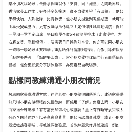
陪小朋友踢足球，最難拿捏嘅就係「支持」同「施壓」之間嘅界線。
香港家長工作忙，好多時辛苦接送，會不自覺希望「有回報」，例如
學得快啲、入到校隊、比賽拎獎；但小朋友感受到呢種期望，就可能
由享受變成壓力。更有效嘅做法係建立固定但彈性嘅運動習慣：例如
一星期一堂固定出席，平日喺屋企做5分鐘簡單控球（走廊慢推、左
右腳交替、靠牆輕傳），唔需要日日操到好辛苦。你亦可以同小朋友
一齊睇一場足球比賽精華，重點唔係評論誰對誰錯，而係引導佢觀察
「點解要傳波」「點解要回防」。當小朋友覺得你係同行者而唔係監
督者，佢會更願意分享訓練趣事，亦更容易自我驅動。
點樣同教練溝通小朋友情況
教練同家長嘅溝通方式，往往影響小朋友學得開唔開心。建議家長唔
好只喺小朋友做得唔好先搵教練，而係用「了解」角度去問：小朋友
而家適合練邊樣？有冇需要加強核心或協調？堂上有冇唔守規矩或太
分心？同時你亦可以分享家庭背景，例如考試周會減堂、或者小朋友
最近敏感容易喘，等教練調整強度。若教練願意俾具體建議，例如