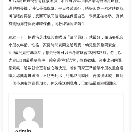
A：
踢足球難免會有輕微擦損，家長可以幫小朋友準備合適足球鞋、
護脛同長襪，減低受傷風險。平日多鼓勵佢，唔好因為一兩次跌倒就
叫佢唔好再踢，反而可以同佢傾點樣保護自己、學識正確姿勢。真係
有明顯痛楚就要即時停低，同教練講同睇醫生。
總結一下，揀香港足球班其實唔係「邊間最紅」就最好，而係要配合
小朋友年齡、性格、家庭時間表同交通現實：幼兒重興趣同安全，
6–9歲開始打基本功；想走得遠可以再考慮球會或校隊路線。你可以
先定出3個最重要條件，縮窄選擇後試堂，觀察教練、師生比例同課
堂氣氛，通常就會更有信心落決定。若你而家正準備幫小朋友搵合適
嘅足球興趣班選擇，不妨先列出可行地點同時段，再慢慢比較，揀到
一個小朋友願意長期去、你又接送到嘅班，已經係最穩陣嘅開始。
Admin