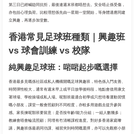
第三日已經喊攰同抗拒，最後連週末班都唔想去。安全唔止係受傷，
亦包括心理負荷。比較理想係先由一星期一堂開始，等身體適應同建
立興趣，再逐步加堂數。
香港常見足球班種類｜興趣班
vs 球會訓練 vs 校隊
純興趣足球班：啱啱起步嘅選擇
香港最多見嘅係社區或私人機構開嘅足球興趣班，特色係入門友善、
時間彈性較大，通常有週末早上或平日放學後時段，地點會借用康文
署球場、學校操場或私人場。呢類班最適合初學或只想培養運動習慣
嘅小朋友，課堂一般會照顧到不同程度，亦較多用遊戲去提升參與
感。家長揀呢類班要留意：是否按年齡/能力分組；一組人數幾多；
教練會唔會輪流照顧；同埋有冇清晰課程進度。對好多香港家庭嚟
講，興趣班係最易同功課、補習夾到時間嘅選擇，亦可以先觀察小朋