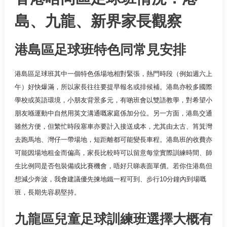
島、九龍、新界家長觀察
港島區足球班特色同常見安排
港島區足球班其中一個特色係場地相對緊張，熱門時段（例如週六上
午）好快爆滿，所以家長往往要提早報名或排候補。港島亦較多國際
學校或英語環境，小朋友背景多元，有啲班會以雙語教學，對希望小
朋友喺運動中自然用英文溝通嘅家庭係加分位。另一方面，港島交通
雖然方便，但繁忙時段塞車亦要計入接送成本，尤其由太古、筲箕灣
去跑馬地、灣仔一帶場地，短距離都可能變長車程。港島班的收費亦
可能因場地租金而偏高，家長比較時可以留意每堂實際訓練時間、師
生比例同是否包裝備或比賽機會，唔好只睇表面單價。若你住港島但
想減少奔波，我會建議優先揀地鐵一程可到、步行10分鐘內到場嘅
班，長期先容易堅持。
九龍區兒童足球訓練班選擇大概有