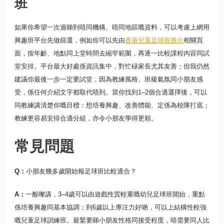
班
如果你希望一次過睇到唔同機構、唔同地區嘅資料，可以考慮上網用
興趣班平台先做篩選，例如你可以先由
香港兒童足球班推介
相關頁
面，按年齡、地點同上堂時間去縮窄範圍，再逐一比較課程內容同試
堂安排。平台最大好處係資訊集中，對忙碌家長尤其友善；但我仍然
建議你最後一步一定要試堂，因為教練風格、班級氣氛同小朋友感
受，係任何介紹文字都取代唔到。當你找到1–2個合適選擇後，可以
同教練講清楚你嘅目標：想培養興趣、改善體能、定係為校隊打底；
教練更容易安排合適分組，亦令小朋友學得更順。
常見問題
Q：
小朋友幾多歲開始報足球班比較適合？
A：
一般嚟講，3–4歲可以由遊戲性質較重嘅幼兒足球班開始，重點
係培養興趣同基本協調；到6歲以上專注力好啲，可以上結構性較強
嘅兒童足球訓練班。最緊要睇小朋友性格同接受程度，唔需要同人比