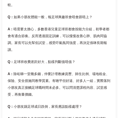
較。
Q：
如果小朋友體能一般，報足球興趣班會唔會跟唔上？
A：
唔需要太擔心，多數香港兒童足球班都會按能力分組，初學者都
會有適合節奏。反而透過固定訓練，可以慢慢改善心肺、肌肉同協
調。家長可以先幫佢試堂，感受吓氣氛同強度，再決定係咪長期報
讀。
Q：
足球班收費差距好大，點樣判斷值唔值？
A：
除咗睇一堂幾多錢，仲要計埋教練資歷、師生比例、場地租金、
保險、安全措施同教學質素。有啲平但好逼、好多人一組，實際落到
小朋友真正接觸足球嘅時間未必多。可以問清楚課程內容、試堂感
受，再衡量價錢。
Q：
小朋友踢足球成日跌倒，家長應該點樣處理？