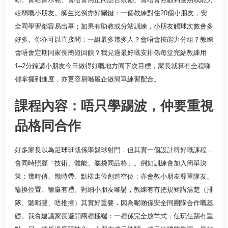
較弱嘅小朋友。師生比例亦好關鍵：一個教練對住20個小朋友，安
全同學習都容易出事；如果有助教或分站訓練，小朋友觸球次數會多
好多。你亦可以直接問：一組最多幾多人？會唔會按能力分組？教練
會唔會定期同家長簡短回饋？我見過最好嘅安排係每堂完結教練用
1–2分鐘講小朋友今日做得好嘅地方同下次目標，家長就算冇全程睇
都掌握到進度，亦更容易喺屋企做簡單練習配合。
課程內容：唔只學踢波，仲要重視
品格同合作
好多家長以為足球班就係學盤球射門，但其實一個設計得好嘅課程，
會同時照顧「技術、體能、腦袋同品格」。例如訓練會加入簡單決
策：幾時傳、幾時帶、點樣走位創造空位；亦會教小朋友尊重隊友、
輪換位置、輸贏有禮。對細小朋友嚟講，教練有冇把規矩講清楚（排
隊、聽哨聲、唔推撞）其實好重要，因為呢啲係安全同團隊合作嘅基
礎。我會建議家長避開兩種極端：一種係完全放羊式，任玩任踢冇重