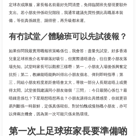
定球衣或隊服，家長報名前最好先問清楚，免得臨開班先發現要額外
支出。若小朋友仲係幼兒階段，我通常建議先買性價比高嘅基本裝
備，等佢真係鍾意、踢得密，再升級都未遲。
有冇試堂／體驗班可以先試後報？
如果你問我最實用嘅報班策略係乜，我會答：盡量先試堂。好多香港
兒童足球班推介名單睇落好吸引，但實際適唔適合，往往要小朋友落
場先知。試堂時家長可以觀察三樣嘢：第一，小朋友入場後係興奮定
抗拒；第二，教練能唔能夠叫得出小朋友個名、俾到即時指導；第
三，同組小朋友程度差距會唔會太大，導致一部分人長期追唔上或覺
得太悶。試堂後我建議同小朋友做個「三問」：今日最開心係乜？最
唔鍾意係乜？下星期想唔想再去？小朋友講得出具體感受，你就更容
易判斷係一時新鮮，定係真係啱佢。對於怕醜或慢熱嘅小朋友，亦可
以俾兩次機會，因為第一次可能只係未熟環境。
第一次上足球班家長要準備啲