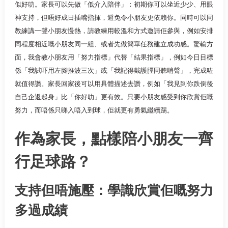
似好叻。家長可以先做「低介入陪伴」：初期你可以坐近少少、用眼
神支持，但唔好成日插嘴指揮，避免令小朋友更依賴你。同時可以同
教練講一聲小朋友慢熱，請教練用較溫和方式邀請佢參與，例如安排
同程度相近嘅小朋友同一組、或者先做簡單任務建立成功感。驚輸方
面，我會教小朋友用「努力指標」代替「結果指標」，例如今日目標
係「我試吓用左腳推波三次」或「我記得戴護脛同聽哨聲」，完成咗
就值得讚。家長回家後可以用具體描述去讚，例如「我見到你跌倒後
自己企返起身」比「你好叻」更有效。只要小朋友感受到你欣賞佢嘅
努力，而唔係只睇入唔入到球，佢就更有勇氣繼續踢。
作為家長，點樣陪小朋友一齊
行足球路？
支持但唔施壓：學識欣賞佢嘅努力
多過成績