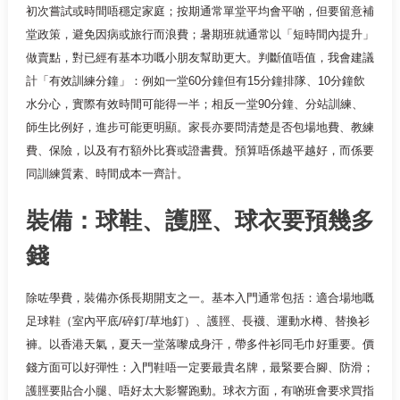
初次嘗試或時間唔穩定家庭；按期通常單堂平均會平啲，但要留意補
堂政策，避免因病或旅行而浪費；暑期班就通常以「短時間內提升」
做賣點，對已經有基本功嘅小朋友幫助更大。判斷值唔值，我會建議
計「有效訓練分鐘」：例如一堂60分鐘但有15分鐘排隊、10分鐘飲
水分心，實際有效時間可能得一半；相反一堂90分鐘、分站訓練、
師生比例好，進步可能更明顯。家長亦要問清楚是否包場地費、教練
費、保險，以及有冇額外比賽或證書費。預算唔係越平越好，而係要
同訓練質素、時間成本一齊計。
裝備：球鞋、護脛、球衣要預幾多
錢
除咗學費，裝備亦係長期開支之一。基本入門通常包括：適合場地嘅
足球鞋（室內平底/碎釘/草地釘）、護脛、長襪、運動水樽、替換衫
褲。以香港天氣，夏天一堂落嚟成身汗，帶多件衫同毛巾好重要。價
錢方面可以好彈性：入門鞋唔一定要最貴名牌，最緊要合腳、防滑；
護脛要貼合小腿、唔好太大影響跑動。球衣方面，有啲班會要求買指