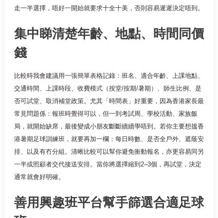
走一半選擇，唔好一開始就要求十全十美，否則容易遲遲決定唔到。
集中睇清楚年齡、地點、時間同價
錢
比較時我會建議用一張簡單表格記錄：班名、適合年齡、上課地點、
交通時間、上課時段、收費模式（按堂/按期/暑期）、師生比例、是
否可試堂、取消補堂政策。尤其「時間表」好重要，因為香港家長最
常見問題係：報班時覺得可以，但一到考試周、學校活動、家族飯
局，就開始缺席，最後變成小朋友斷斷續續學唔到。若你主要想搵香
港暑期足球訓練班，就要再加一欄：每日時數、是否全戶外、遮蔭安
排、以及有冇分組。清晰比較可以幫你避免衝動報名，亦更容易同另
一半或照顧者交代接送安排。當你將選擇縮到2–3個，再試堂，決定
通常就會好明確。
善用興趣班平台幫手篩選合適足球