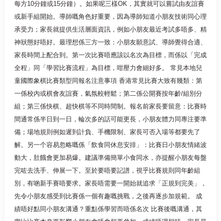
每方10分鐘或15分鐘）。如果呢三樣OK，其實就可以嘗試由友誼賽
或新手組開始。導師嘅角色好重要，因為導師知道小朋友技術同心理
承受力；家長就提供生活層面資訊，例如小朋友最近考試多唔多、精
神狀態好唔好。最理想係三方一致：小朋友願意試、導師覺得合適、
家長時間上配合到。第一次比賽唔應該以名次為目標，而係以「完成
全程」同「學習比賽流程」為目標，咁壓力會細好多。 常見本地兒
童國際象棋比賽類型同報名注意事項 香港常見比賽大致有幾類：第
一係校內或棋會友誼賽，氣氛較輕鬆；第二係公開賽按年齡/組別分
組；第三係快棋、超快棋等不同時間制。報名前家長要留意：比賽時
間通常係半日到一日，輪次多的話可能更長，小朋友體力同專注要準
備；場地規則例如遲到計負、手機限制、家長可否入場等都要先了
解。另一个容易忽略嘅係「飲食同休息安排」：比賽日小朋友情緒波
動大，肚餓會更加易爆。建議準備簡單小食同水，亦提醒小朋友每盤
完咗去洗手、伸展一下。至於要唔要記譜，視乎比賽規則同年齡組
別，有啲新手賽唔要求。家長唔需要一開始就追求「正規到完美」，
先令小朋友感受到比賽係一個有趣嘅挑戰，之後再逐步加規範。 成
績唔好點同小朋友溝通？重點係學習而唔係名次 比賽後嘅溝通，其