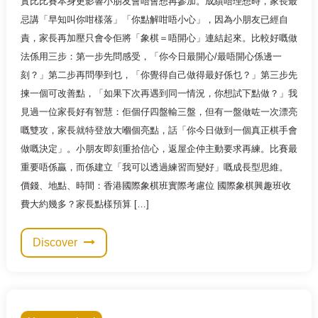
實比比賽本身更影響小朋友會唔會想再參加。成績唔理想時，家長最
忌講「早知叫你咁樣落」「你點解咁唔小心」，因為小朋友已經自
責，家長再加壓只會令佢將「象棋＝唔開心」連結起來。比較好嘅做
法係用三步：第一步先問感受，「你今日最開心/最唔開心係邊一
刻？」第二步再問學到乜，「你覺得自己做得最好係乜？」第三步先
揀一個可改善點，「如果下次再遇到同一情況，你想試下點做？」我
見過一位家長好有智慧：佢個仔四盤輸三盤，但有一盤做咗一次漂亮
嘅雙攻，家長就特登放大嗰個亮點，話「你今日做到一個真正棋手會
做嘅決定」。小朋友即刻重拾信心，返屋企仲主動要求再練。比賽最
重要唔係贏，而係建立「我可以透過練習而變好」嘅成長型思維。
價錢、地點、時間：香港國際象棋班實際考慮位 國際象棋興趣班收
費大約幾多？家長點樣預算 […]
Discover