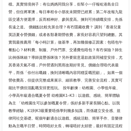
檔。真實情境例子：有位媽媽同我分享，佢幫小一仔報咗港島全日
營，但住將軍澳，每日車程令小朋友未開營已經累；第二年改報九龍
區交通方便選擇，反而精神好、參與度高。揀到可持續嘅安排，先係
長遠之道。 價錢點比較先算合理？有冇隱藏收費？ 講到「香港兒童
英語夏令營價錢」或者各類暑期營收費，家長好容易只望到總數。其
實我最推薦用「每小時計算」做基準，再加幾個修正因素：包唔包午
餐點心？材料費、制服、戶外門票、交通費包唔包？有冇保險？師生
比例係咪細？導師資歷係咪強？另外要留意退款政策同補堂安排，尤
其香港天氣不穩，戶外營遇到黑雨改期好常見。價錢合理唔代表最
平，而係「你付出嘅錢，換到清晰嘅內容同穩妥嘅照顧」。如果一個
營收費高，但提供完整成果展示、細班教學、完善安全流程，其實可
能比平價但混亂嘅安排更抵玩。 按年齡揀：幼稚園、小學低年級、
小學高年級適合嘅夏令營 幼稚園K1–K3：以遊戲、感統、簡單體驗
為主 「幼稚園生可以參加嘅夏令營」係好多新手家長關心點。以我
教學經驗，K1到K3最重要唔係學到幾多知識，而係建立安全感、規
律同社交基礎。呢個年齡適合以遊戲、感統活動、簡單手作、音樂律
動為主嘅半日營，時間唔好太長，轉場唔好太頻密，最好有固定流程