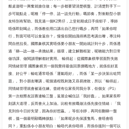
般桌遊咁一興奮就搶住做；每一步都要望清楚棋盤、計清楚對手下一
步可能點走，呢種「停一停、諗一諗先行動」嘅節奏，對衝動型小朋
友特別有幫助。我見過一個K2男仔，上堂初期成日手痕郁子，導師
唔係即刻喝止，而係教佢用口講出自己想行嘅步，再問「如果你咁
行，對面可唔可以食返你？」慢慢佢開始識得將思考講出嚟，專注時
間自然拉長。國際象棋其實唔係要小朋友一開始就計到十步，而係透
過「睇—諗—做—承擔結果」循環，建立解難框架，呢啲能力對日常
做功課、做閱讀理解都好實用。 輸得起：從國際象棋學習面對失敗
同情緒管理 國際象棋另一個我覺得最值回票價嘅地方，就係佢好直
接、好公平：輸咗通常唔係「運氣唔好」，而係「某一步決策出咗問
題」。對小朋友嚟講，呢個過程既刺激又容易挫敗，所以「輸得起」
同情緒管理就會被逼住練。曾經有位家長同我分享，佢個女（P1）
第一次校際友誼賽連輸三盤，返屋企喊住話「我好蠢」。如果家長即
刻講大道理，反而會火上加油。比較有效嘅做法係先接住情緒：「我
見到你今日好失望，因為你好想贏。」等佢冷靜，再同佢翻睇一盤
棋，搵一個最明顯嘅轉捩點：「如果呢步先保護隻馬，會唔會唔
同？」重點係令小朋友明白：輸唔代表你唔得，而係你搵到一個可以