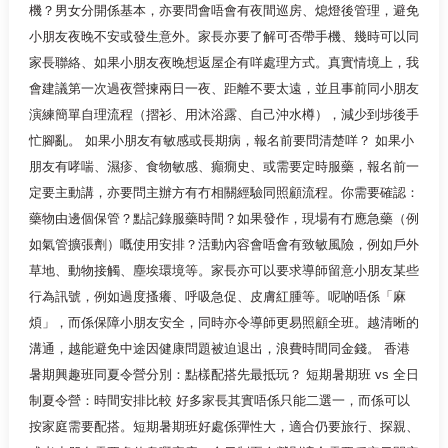
機？男女分開係基本，亦要問會唔會有夜間巡房、熄燈後管理，避免
小朋友夜晚不安或發生意外。家長亦要了解可否帶手機、幾時可以同
家長聯絡、如果小朋友夜晚想返屋企有咩處理方式。真實情境上，我
會建議第一次過夜營揀兩日一夜、距離不要太遠，並且事前同小朋友
演練簡單自理流程（摺衫、用沐浴露、自己沖水樽），減少到埗後手
忙腳亂。 如果小朋友有敏感或長期病，報名前要問清楚咩？ 如果小
朋友有哮喘、濕疹、食物敏感、癲癇史、或需要定時服藥，報名前一
定要主動講，亦要問主辦方有冇相關經驗同照顧流程。你需要確認：
藥物由邊個保管？點記錄服藥時間？如果發作，現場有冇應急藥（例
如氣管擴張劑）嘅使用安排？活動內容會唔會有致敏風險，例如戶外
草地、動物接觸、塵埃環境等。家長亦可以要求導師留意小朋友某些
行為訊號，例如過度搔癢、呼吸急促、皮膚紅腫等。呢啲唔係「麻
煩」，而係保障小朋友安全，同時亦令導師更易照顧全班。越清晰的
溝通，越能避免中途因健康問題被迫退出，浪費時間同金錢。 香港
暑期興趣班同夏令營分別：點樣配搭先最抵玩？ 短期暑期班 vs 全日
制夏令營：時間安排比較 好多家長其實唔係只能二選一，而係可以
按家庭需要配搭。短期暑期班好處係彈性大，適合仍要旅行、探親、