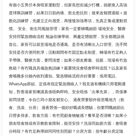
有個小五男仔本身唔算運動型，但家長想佢減少打機，就硬推入高強
度球隊訓練營，結果日日肌肉痛、愈去愈抗拒；後來改報體適能＋遊
戲化訓練營，先建立正向感受，再慢慢加強專項，先真正養成運動習
慣。 安全、衛生同風險管理：家長一定要睇嘅細節 場地安全、醫療
安排同緊急聯絡流程 無論你揀學術、興趣定體能營，安全都應該係
首位。家長可以留意場地是否通風、是否有清晰出入口管理、洗手間
安排是否方便同乾淨；活動期間有冇固定點名制度、轉場有冇足夠人
手帶隊。醫療方面，要問清楚：如果小朋友擦傷、扭親，現場有冇急
救箱？有冇職員具備急救訓練？嚴重情況會唔會即時送院？以及家長
會喺幾多分鐘內收到通知。緊急聯絡流程亦好重要：係用電話、
WhatsApp群組、定係有指定緊急聯絡人？我見過有機構只用電郵通
知，對香港家長嚟講真係唔夠即時。安全唔係「出事先算」，而係事
前問清楚，令自己同小朋友都安心。 過夜營要額外留意嘅地方（飲
食、洗澡、分房） 過夜營係一個好好嘅成長體驗，但要問嘅細節比
日營多得多。飲食方面：有冇照顧食物敏感？餐單是否清晰？如果小
朋友唔食辣或有宗教飲食限制，能否安排？洗澡同如廁方面：會唔會
分時段？有冇足夠導師同同性別照顧？分房方面：按年齡分房定隨