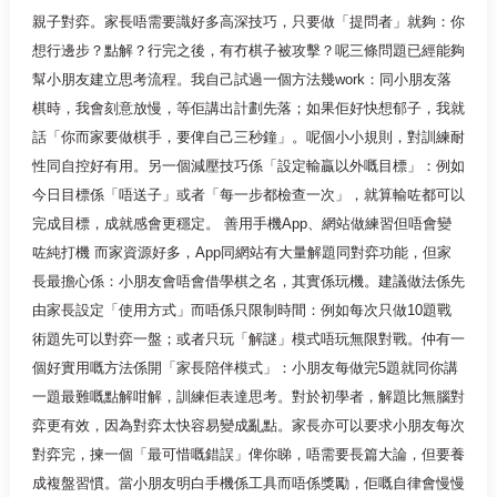
親子對弈。家長唔需要識好多高深技巧，只要做「提問者」就夠：你
想行邊步？點解？行完之後，有冇棋子被攻擊？呢三條問題已經能夠
幫小朋友建立思考流程。我自己試過一個方法幾work：同小朋友落
棋時，我會刻意放慢，等佢講出計劃先落；如果佢好快想郁子，我就
話「你而家要做棋手，要俾自己三秒鐘」。呢個小小規則，對訓練耐
性同自控好有用。另一個減壓技巧係「設定輸贏以外嘅目標」：例如
今日目標係「唔送子」或者「每一步都檢查一次」，就算輸咗都可以
完成目標，成就感會更穩定。 善用手機App、網站做練習但唔會變
咗純打機 而家資源好多，App同網站有大量解題同對弈功能，但家
長最擔心係：小朋友會唔會借學棋之名，其實係玩機。建議做法係先
由家長設定「使用方式」而唔係只限制時間：例如每次只做10題戰
術題先可以對弈一盤；或者只玩「解謎」模式唔玩無限對戰。仲有一
個好實用嘅方法係開「家長陪伴模式」：小朋友每做完5題就同你講
一題最難嘅點解咁解，訓練佢表達思考。對於初學者，解題比無腦對
弈更有效，因為對弈太快容易變成亂點。家長亦可以要求小朋友每次
對弈完，揀一個「最可惜嘅錯誤」俾你睇，唔需要長篇大論，但要養
成複盤習慣。當小朋友明白手機係工具而唔係獎勵，佢嘅自律會慢慢