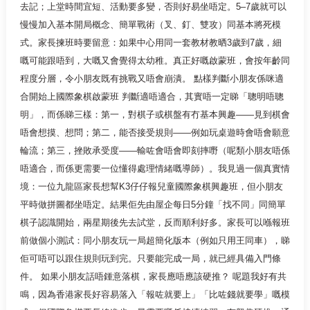
去記；上堂時間宜短、活動要多變，否則好易坐唔定。5–7歲就可以
慢慢加入基本開局概念、簡單戰術（叉、釘、雙攻）同基本將死模
式。家長揀班時要留意：如果中心用同一套教材教晒3歲到7歲，細
嘅可能跟唔到，大嘅又會覺得太幼稚。真正好嘅啟蒙班，會按年齡同
程度分層，令小朋友既有挑戰又唔會崩潰。 點樣判斷小朋友係咪適
合開始上國際象棋啟蒙班 判斷適唔適合，其實唔一定睇「聰明唔聰
明」，而係睇三樣：第一，對棋子或棋盤有冇基本興趣——見到棋會
唔會想摸、想問；第二，能否接受規則——例如玩桌遊時會唔會願意
輪流；第三，挫敗承受度——輸咗會唔會即刻摔嘢（呢類小朋友唔係
唔適合，而係更需要一位懂得處理情緒嘅導師）。我見過一個真實情
境：一位九龍區家長想幫K3仔仔報兒童國際象棋興趣班，但小朋友
平時做拼圖都坐唔定。結果佢先由屋企每日5分鐘「找不同」同簡單
棋子認識開始，兩星期後先去試堂，反而順利好多。家長可以喺報班
前做個小測試：同小朋友玩一局超簡化版本（例如只用王同車），睇
佢可唔可以跟住規則玩到完。只要能完成一局，就已經具備入門條
件。 如果小朋友話唔鍾意落棋，家長應唔應該硬推？ 呢題我好有共
鳴，因為香港家長好容易落入「報咗就要上」「比咗錢就要學」嘅模