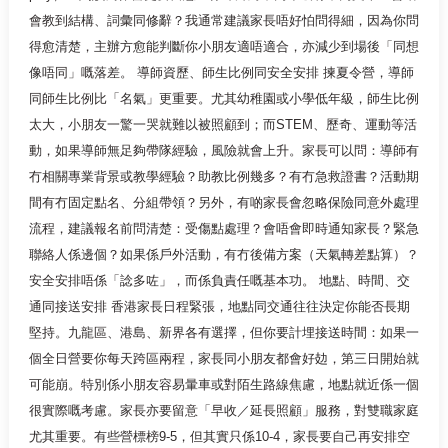
會教到結構、詞彙同修辭？我通常建議家長唔好怕問得細，因為你問
得愈清楚，主辦方愈能判斷你小朋友適唔適合，亦減少到場後「同想
像唔同」嘅落差。 導師資歷、師生比例同安全安排 揀夏令營，導師
同師生比例比「名氣」更重要。尤其幼稚園或小學低年級，師生比例
太大，小朋友一驚一哭就難以被照顧到；而STEM、歷奇、運動等活
動，如果導師無足夠帶隊經驗，風險就會上升。家長可以問：導師有
冇相關專業背景或教學經驗？助教比例幾多？有冇急救證書？活動期
間有冇固定點名、分組帶領？另外，有啲家長會忽略保險同意外處理
流程，建議報名前問清楚：受傷點處理？會唔會即時通知家長？緊急
聯絡人係邊個？如果係戶外活動，有冇後備方案（天氣轉差點算）？
安全安排唔係「諗多咗」，而係負責任嘅基本功。 地點、時間、交
通同接送安排 香港家長日程緊張，地點同交通往往決定你能否長期
堅持。九龍區、港島、新界各有選擇，但你要計埋接送時間：如果一
個全日營要你每天跨區兩程，家長同小朋友都會好攰，第三日開始就
可能崩。特別係小朋友容易暈車或對陌生路線焦慮，地點就近係一個
很實際嘅考慮。家長亦要留意「早收／延長照顧」服務，對雙職家庭
尤其重要。有些營標榜9-5，但其實只係10-4，家長要自己再安排空