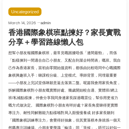
Uncategorized
March 14, 2026
admin
香港國際象棋班點揀好？家長實戰
分享＋學習路線懶人包
想幫小朋友報國際象棋班，最常見嘅困擾唔係「邊間最勁」，而係
「點樣揀到一間適合自己小朋友、又配合到屋企時間表」嘅班。我自
己作為香港家長，當初由零開始搵資料，都係由比較唔同中心嘅國際
象棋興趣班入手：睇課程分級、上堂模式、導師背景，同埋最重要
——小朋友上完試堂係咪願意返去落第二盤。呢篇我會用家長角度，
拆解國際象棋對小朋友嘅實際好處、幾歲開始較合適、實體班/網上
班/私補點樣揀，仲會分享我同身邊家長踩過嘅雷位，幫你用更省力
嘅方式做決定。 國際象棋對小朋友有咩好處？家長角度睇得更實際
專注力、耐性同解難能力點樣喺對局入面慢慢養成 好多家長聽到
「國際象棋訓練專注力」會覺得好抽象，但其實落棋本身就係一個天
然嘅專注訓練場。小朋友要學識「輪流」同「等候」，唔可以好似一