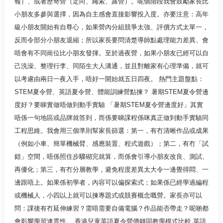
報）、或者歷奇營（定向、繩索、露營）。呢個階段我會鼓勵家長比
小朋友多參與選擇，因為自主感會直接影響投入度。亦要注意：高年
級小朋友開始有自尊心，如果營內分組競爭太強、評價方式太單一，
反而令部分小朋友退縮；所以家長要問清楚導師點處理能力差異、會
唔會有不同崗位比小朋友發揮。至於過夜營，如果小朋友已經可以自
己洗澡、整理行李、同陌生大人溝通，並且對離家有心理準備，就可
以考慮由兩日一夜入手，唔好一開始就五日四夜。 熱門主題盤點：
STEM夏令營、英語夏令營、體能訓練營點揀？ 暑期STEM夏令營邊
度好？要睇實做唔做到動手實驗 「暑期STEM夏令營邊度好」其實
唔係一句地區或品牌就答到，而係要睇課程係咪真正做到動手實驗同
工程思維。我會用三個準則幫家長篩選：第一，有冇清晰作品或成果
（例如小車、簡單機械臂、感應裝置、程式遊戲）；第二，有冇「試
錯」空間，唔係照住步驟砌完就算，而係會引導小朋友改良、測試、
再優化；第三，有冇分層教學，避免程度差異太大令一邊覺得悶、一
邊跟唔上。如果係初學者，內容可以偏探索式；如果係已經學過編程
或機械人，小四以上就可以揀專題式或競賽概念嘅營。家長亦可以
問：課後有冇延伸練習？需唔需要自備電腦？作品能否帶走？呢啲都
會影響學習連貫性。 香港兒童英語夏令營價錢同教學模式比較 英語