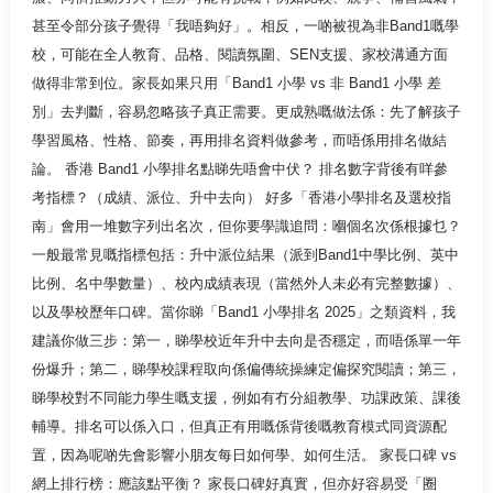
甚至令部分孩子覺得「我唔夠好」。相反，一啲被視為非Band1嘅學
校，可能在全人教育、品格、閱讀氛圍、SEN支援、家校溝通方面
做得非常到位。家長如果只用「Band1 小學 vs 非 Band1 小學 差
別」去判斷，容易忽略孩子真正需要。更成熟嘅做法係：先了解孩子
學習風格、性格、節奏，再用排名資料做參考，而唔係用排名做結
論。 香港 Band1 小學排名點睇先唔會中伏？ 排名數字背後有咩參
考指標？（成績、派位、升中去向） 好多「香港小學排名及選校指
南」會用一堆數字列出名次，但你要學識追問：嗰個名次係根據乜？
一般最常見嘅指標包括：升中派位結果（派到Band1中學比例、英中
比例、名中學數量）、校內成績表現（當然外人未必有完整數據）、
以及學校歷年口碑。當你睇「Band1 小學排名 2025」之類資料，我
建議你做三步：第一，睇學校近年升中去向是否穩定，而唔係單一年
份爆升；第二，睇學校課程取向係偏傳統操練定偏探究閱讀；第三，
睇學校對不同能力學生嘅支援，例如有冇分組教學、功課政策、課後
輔導。排名可以係入口，但真正有用嘅係背後嘅教育模式同資源配
置，因為呢啲先會影響小朋友每日如何學、如何生活。 家長口碑 vs
網上排行榜：應該點平衡？ 家長口碑好真實，但亦好容易受「圈