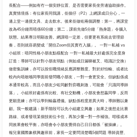
長配合——例如有冇一個安靜位置、是否需要家長坐旁邊協助操作。
真實情境係：有位家長同我講，佢個仔（P2）上網課成日分心，一
邊上堂一邊摸文具、走去飲水。後來佢做咗兩個調整：第一，將課堂
改為45分鐘而唔係60分鐘；第二，課前先做5分鐘「熱身題」令腦入
狀態。結果專注明顯改善。網課唔一定差，但要更有系統去管理節
奏，否則就容易變成「開住Zoom但其實冇入腦」。 一對一私補 vs
小組班：唔同性格小朋友點樣配合 一對一私補最大好處係完全度身
訂造：導師可以針對小朋友弱點（例如成日漏睇被叉、唔識計交換）
做密集訓練，亦可以按佢嘅情緒反應調整難度。對於好怕輸、或者比
較內向唔敢喺同學面前發問嘅小朋友，一對一會更安全。但缺點係成
本通常較高，而且小朋友少咗同齡對弈嘅刺激，可能會「只識同導師
落」。小組班好處係有比較、有社交動機，小朋友會想贏同學，反而
更願意練；亦可以學到輸贏禮儀。缺點係程度差異大時，導師難以兼
顧。我一般建議：新手階段可以先小組建立興趣；如果之後想走比賽
路線、或者發現某個技術位卡住，再加少量一對一作補強。咁樣成本
同效果會較平衡，亦唔會令小朋友覺得自己日日都係「被操練」。
報兒童國際象棋興趣班前，家長一定要問清楚嘅5個問題 導師資歷、