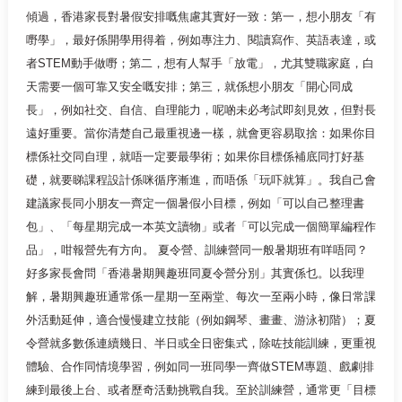
傾過，香港家長對暑假安排嘅焦慮其實好一致：第一，想小朋友「有
嘢學」，最好係開學用得着，例如專注力、閱讀寫作、英語表達，或
者STEM動手做嘢；第二，想有人幫手「放電」，尤其雙職家庭，白
天需要一個可靠又安全嘅安排；第三，就係想小朋友「開心同成
長」，例如社交、自信、自理能力，呢啲未必考試即刻見效，但對長
遠好重要。當你清楚自己最重視邊一樣，就會更容易取捨：如果你目
標係社交同自理，就唔一定要最學術；如果你目標係補底同打好基
礎，就要睇課程設計係咪循序漸進，而唔係「玩吓就算」。我自己會
建議家長同小朋友一齊定一個暑假小目標，例如「可以自己整理書
包」、「每星期完成一本英文讀物」或者「可以完成一個簡單編程作
品」，咁報營先有方向。 夏令營、訓練營同一般暑期班有咩唔同？
好多家長會問「香港暑期興趣班同夏令營分別」其實係乜。以我理
解，暑期興趣班通常係一星期一至兩堂、每次一至兩小時，像日常課
外活動延伸，適合慢慢建立技能（例如鋼琴、畫畫、游泳初階）；夏
令營就多數係連續幾日、半日或全日密集式，除咗技能訓練，更重視
體驗、合作同情境學習，例如同一班同學一齊做STEM專題、戲劇排
練到最後上台、或者歷奇活動挑戰自我。至於訓練營，通常更「目標