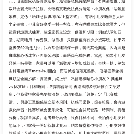
式，但國際象棋要長線進步，最需要嘅係持續練習；冇興趣硬推，通
常只會變成親子拉鋸。比較務實嘅做法係分清楚：小朋友係「唔鍾意
象棋」定係「唔鍾意個班/導師/上堂方式」。有啲小朋友唔鍾意大班
坐定聽書，但其實好享受一對一對弈；亦有啲唔鍾意比賽式壓力，但
鍾意解謎題式練習。建議家長先設定一個溫和期限：例如試堂加四
堂，期間唔用「你要贏」做目標，只觀察佢有冇少少想再玩。如果四
堂後仍然強烈抗拒，我通常會建議停一停，轉去其他興趣，因為興趣
班嘅核心係建立正面學習經驗，而唔係完成任務。當然，如果小朋友
只係一時畏難，家長可以用「減難度＋增加成就感」去扶一扶，例如
由解兩題簡單mate-in-1開始，而唔係逼佢落完整盤。 香港國際象棋
班類型全面拆解：實體班、網上班、私補邊樣啱你小朋友？ 興趣班
vs 比賽班：目標唔同，選擇都會唔同 香港國際象棋班推介文章好
多，但我覺得家長先要搞清楚：你想要嘅係「興趣」定「比賽成
績」。興趣班重點係建立基本規則、棋感同樂趣，節奏較慢，會有遊
戲化練習；比賽班就會更系統化，可能包含開局套路、時間制、賽後
分析，功課量亦多。兩者無分高低，只係目標不同。最怕係小朋友只
想玩下，但家長一開始就報比賽班，結果每堂都似補習，小朋友好快
就反感；又或者小朋友其實好有企圖心，但上咗太輕鬆嘅班，長期覺