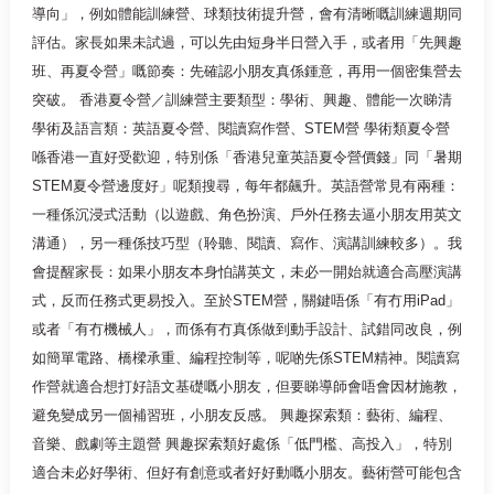
導向」，例如體能訓練營、球類技術提升營，會有清晰嘅訓練週期同
評估。家長如果未試過，可以先由短身半日營入手，或者用「先興趣
班、再夏令營」嘅節奏：先確認小朋友真係鍾意，再用一個密集營去
突破。 香港夏令營／訓練營主要類型：學術、興趣、體能一次睇清
學術及語言類：英語夏令營、閱讀寫作營、STEM營 學術類夏令營
喺香港一直好受歡迎，特別係「香港兒童英語夏令營價錢」同「暑期
STEM夏令營邊度好」呢類搜尋，每年都飆升。英語營常見有兩種：
一種係沉浸式活動（以遊戲、角色扮演、戶外任務去逼小朋友用英文
溝通），另一種係技巧型（聆聽、閱讀、寫作、演講訓練較多）。我
會提醒家長：如果小朋友本身怕講英文，未必一開始就適合高壓演講
式，反而任務式更易投入。至於STEM營，關鍵唔係「有冇用iPad」
或者「有冇機械人」，而係有冇真係做到動手設計、試錯同改良，例
如簡單電路、橋樑承重、編程控制等，呢啲先係STEM精神。閱讀寫
作營就適合想打好語文基礎嘅小朋友，但要睇導師會唔會因材施教，
避免變成另一個補習班，小朋友反感。 興趣探索類：藝術、編程、
音樂、戲劇等主題營 興趣探索類好處係「低門檻、高投入」，特別
適合未必好學術、但好有創意或者好好動嘅小朋友。藝術營可能包含