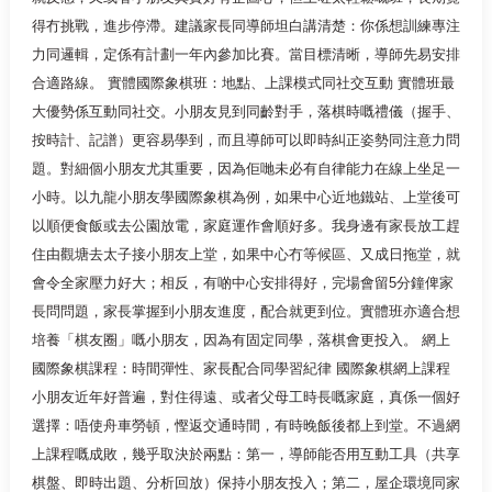
得冇挑戰，進步停滯。建議家長同導師坦白講清楚：你係想訓練專注
力同邏輯，定係有計劃一年內參加比賽。當目標清晰，導師先易安排
合適路線。 實體國際象棋班：地點、上課模式同社交互動 實體班最
大優勢係互動同社交。小朋友見到同齡對手，落棋時嘅禮儀（握手、
按時計、記譜）更容易學到，而且導師可以即時糾正姿勢同注意力問
題。對細個小朋友尤其重要，因為佢哋未必有自律能力在線上坐足一
小時。以九龍小朋友學國際象棋為例，如果中心近地鐵站、上堂後可
以順便食飯或去公園放電，家庭運作會順好多。我身邊有家長放工趕
住由觀塘去太子接小朋友上堂，如果中心冇等候區、又成日拖堂，就
會令全家壓力好大；相反，有啲中心安排得好，完場會留5分鐘俾家
長問問題，家長掌握到小朋友進度，配合就更到位。實體班亦適合想
培養「棋友圈」嘅小朋友，因為有固定同學，落棋會更投入。 網上
國際象棋課程：時間彈性、家長配合同學習紀律 國際象棋網上課程
小朋友近年好普遍，對住得遠、或者父母工時長嘅家庭，真係一個好
選擇：唔使舟車勞頓，慳返交通時間，有時晚飯後都上到堂。不過網
上課程嘅成敗，幾乎取決於兩點：第一，導師能否用互動工具（共享
棋盤、即時出題、分析回放）保持小朋友投入；第二，屋企環境同家