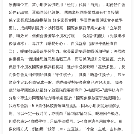
改善嘅位置。當小朋友習慣咗用「檢討」代替「自責」，呢份韌性會
延伸到讀書、運動同其他興趣。 國際象棋同學業成績有冇直接關
係？家長應該點睇期望值 好多家長會問：學國際象棋係咪會令數學
更叻、成績即刻提升？以我觀察，國際象棋對學業未必有「立竿見
影」嘅效果，但佢會慢慢幫小朋友打底——例如計劃能力（先做邊樣
後做邊樣）、專注力（唔易分心）、自我監察（識得停低檢查自
己）。呢啲都係長線學習能力。家長最需要調整嘅係期望值：將國際
象棋視為一個訓練思維同品格嘅工具，而唔係保證升分嘅捷徑。尤其
係新手小朋友國際象棋課程初期，進步未必反映喺「贏幾多盤」，反
而係你會見到佢開始識得「守住棋子」、識得「唔急住換子」、甚至
願意坐定15分鐘完成一盤。呢啲轉變對好多家庭已經好珍貴。 幾多
歲開始學國際象棋最好？啟蒙階段要留意咩 3–4歲同5–7歲學棋有咩
分別？專注力同理解能力嘅考慮 關於「國際象棋啟蒙班幾歲開始」
我通常會話：5–6歲係比較普遍嘅甜蜜點，因為小朋友開始理解規
則、可以坐定一段時間，亦明白「輪到你/輪到我」呢種回合概念。
但唔代表3–4歲唔學得，只係學法唔同。3–4歲更適合用故事化、圖
像化嘅方式，例如用「城堡（車）走直線」「小象（主教）走斜線」