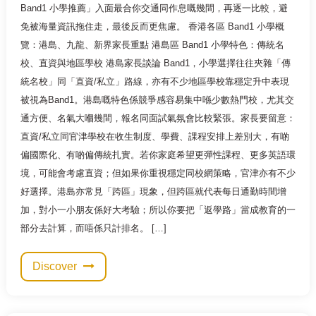
Band1 小學推薦」入面最合你交通同作息嘅幾間，再逐一比較，避
免被海量資訊拖住走，最後反而更焦慮。 香港各區 Band1 小學概
覽：港島、九龍、新界家長重點 港島區 Band1 小學特色：傳統名
校、直資與地區學校 港島家長談論 Band1，小學選擇往往夾雜「傳
統名校」同「直資/私立」路線，亦有不少地區學校靠穩定升中表現
被視為Band1。港島嘅特色係競爭感容易集中喺少數熱門校，尤其交
通方便、名氣大嗰幾間，報名同面試氣氛會比較緊張。家長要留意：
直資/私立同官津學校在收生制度、學費、課程安排上差別大，有啲
偏國際化、有啲偏傳統扎實。若你家庭希望更彈性課程、更多英語環
境，可能會考慮直資；但如果你重視穩定同校網策略，官津亦有不少
好選擇。港島亦常見「跨區」現象，但跨區就代表每日通勤時間增
加，對小一小朋友係好大考驗；所以你要把「返學路」當成教育的一
部分去計算，而唔係只計排名。 […]
Discover