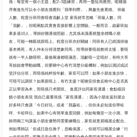
係：每堂有一個小主題，配2–3題練習，再用一盤短局應用。呢種循
序漸進先可以令小朋友感覺到「我學到嘢」，興趣先會累積。 班級
人數、程度分班同會唔會混齡上堂 家長經常忽略「班級人數」同
「混齡」，但呢兩點其實會直接影響上堂體驗。一般而言，啟蒙班如
果多過10人，導師好難逐個照顧，尤其係未識看棋盤坐標嘅小朋
友，可能一轉眼就跟唔上。程度分班亦好關鍵：同班有人已經識得做
基本將死，有人仲未分得清楚象同馬，咁導師要唔就教得太慢，要唔
就有一半人聽唔明，最後兩邊都唔滿意。混齡唔一定唔好，有時大哥
哥姐姐會帶動細嘅，但要睇中心有冇清楚分級機制，例如以測試或試
堂評估分班，而唔係純粹按年齡。家長可以問：如果小朋友進步快，
可唔可以調班？如果跟唔上，有冇支援？呢啲安排會反映中心是否真
正以學習為本，而唔係只求開班。 進度評估同家長溝通：會點樣回
饋小朋友表現 我自己最重視係「家長溝通」：因為小朋友返到屋企
好多時只會講「今日好玩」或者「我贏咗」，但你未必知道佢學咗
咩、卡咗咩位。如果中心有簡單進度回饋，例如每幾堂一次小測、導
師用兩三句講返小朋友優勢同需要練嘅位，家長就更易喺屋企配合。
例如導師話「佢成日急住換子，忽略保護」，你就可以喺屋企練「行
一步前先問：呢隻子安全嗎？」呢種配合會令學習速度加倍。相反，