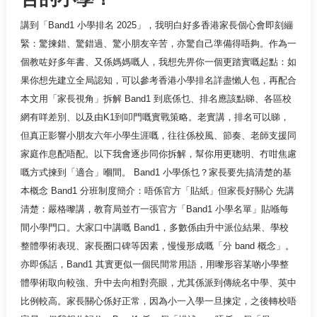
講到「Band1 小學排名 2025」，我明白好多香港家長個心會即刻繃
緊：驚揀錯、驚錯過、驚小朋友辛苦，亦驚自己準備得唔夠。作為一
個教咗好多年書、又係媽媽嘅人，我想先畀你一個更踏實嘅起點：如
果你想先建立全局認知，可以參考香港小學排名詳盡懶人包，再配合
本文用「家長視角」拆解 Band1 到底係乜、排名應該點睇、各區校
網有咩差別、以及由K1到叩門嘅實戰策略。老實講，排名可以睇，
但真正影響小朋友六年小學生涯嘅，往往係校風、節奏、老師支援同
家庭作息配唔配。以下我會逐步同你拆解，幫你用更聰明、冇咁焦慮
嘅方式揀到「適合」嗰間。 Band1 小學係乜？家長要先搞清楚的基
本概念 Band1 分班制度簡介：唔係官方「貼紙」但家長好關心 先講
清楚：嚴格嚟講，教育局並冇一張官方「Band1 小學名單」貼喺每
間小學門口。大家口中講嘅 Band1，多數係由升中派位結果、學校
整體學術表現、家長圈口碑等因素，慢慢形成嘅「分 band 概念」。
亦即係話，Band1 其實更似一個民間常用語，用嚟形容某啲小學整
體學術取向較強、升中去向相對亮眼，尤其係派到傳統名中學、英中
比例較高。家長關心係好正常，因為小一入學一旦揀定，之後轉校唔