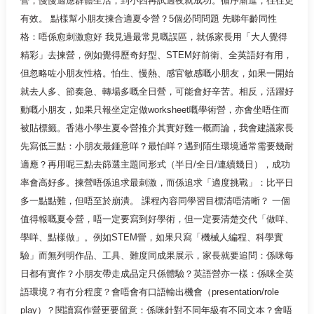
營，慢慢適應群體生活，到小四再試過夜就成功。循序漸進，往往更
有效。 點樣幫小朋友揀合適夏令營？5個必問問題 先睇年齡同性
格：唔係愈刺激愈好 我見過最常見嘅誤區，就係家長用「大人覺得
精彩」去揀營，例如覺得歷奇好型、STEM好前衛、全英語好有用，
但忽略咗小朋友性格。怕生、慢熱、感官敏感嘅小朋友，如果一開始
就去人多、節奏急、轉場多嘅全日營，可能會好辛苦。相反，活躍好
動嘅小朋友，如果只報坐定定做worksheet嘅學術營，亦會坐唔住而
被貼標籤。香港小學生夏令營推介其實好難一概而論，我會建議家長
先寫低三點：小朋友最鍾意咩？最怕咩？遇到陌生環境通常需要幾耐
適應？再用呢三點去篩選主題同形式（半日/全日/連續幾日），成功
率會高好多。揀營唔係追求最刺激，而係追求「適度挑戰」：比平日
多一點點難，但唔至於崩潰。 課程內容同學習目標清唔清晰？ 一個
值得報嘅夏令營，唔一定要寫到好學術，但一定要清楚交代「做咩、
學咩、點樣做」。例如STEM營，如果只寫「機械人編程、科學實
驗」而無列明作品、工具、難度同成果展示，家長就要追問：係咪每
日都有實作？小朋友帶走成品定只係體驗？英語營亦一樣：係咪全英
語環境？有冇分程度？會唔會有口語輸出機會（presentation/role
play）？閱讀寫作營更要留意：係咪針對不同年級有不同文本？會唔