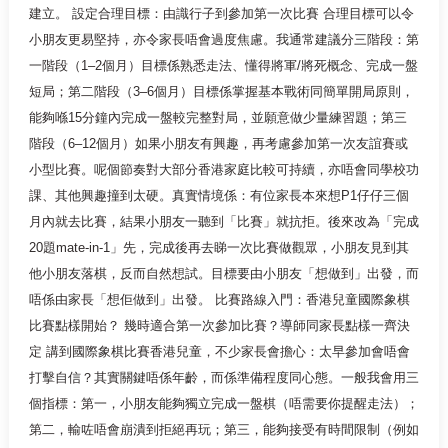
建立。 設定合理目標：由識行子到參加第一次比賽 合理目標可以令
小朋友更易堅持，亦令家長唔會過度焦慮。我通常建議分三階段：第
一階段（1–2個月）目標係熟悉走法、懂得將軍/將死概念、完成一盤
短局；第二階段（3–6個月）目標係掌握基本戰術同簡單開局原則，
能夠喺15分鐘內完成一盤較完整對局，並願意做少量練習題；第三
階段（6–12個月）如果小朋友有興趣，再考慮參加第一次友誼賽或
小型比賽。呢個節奏對大部分香港家庭比較可持續，亦唔會同學校功
課、其他興趣撞到太硬。真實情境係：有位家長本來想P1仔仔三個
月內就去比賽，結果小朋友一聽到「比賽」就抗拒。後來改為「完成
20題mate-in-1」先，完成後再去睇一次比賽做觀眾，小朋友見到其
他小朋友落棋，反而自然想試。目標要由小朋友「想做到」出發，而
唔係由家長「想佢做到」出發。 比賽路線入門：香港兒童國際象棋
比賽點樣開始？ 幾時適合第一次參加比賽？導師同家長點樣一齊決
定 講到國際象棋比賽香港兒童，不少家長會擔心：太早參加會唔會
打擊自信？其實關鍵唔係年齡，而係準備程度同心態。一般我會用三
個指標：第一，小朋友能夠獨立完成一盤棋（唔需要你提醒走法）；
第二，輸咗唔會崩潰到拒絕再玩；第三，能夠接受有時間限制（例如