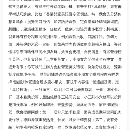
營常見價差大，有些主打外籍老師小班、有些主打活動體驗、亦有偏
學術技巧訓練。比較「香港兒童英語夏令營價錢」時，我會先分清你
想要嘅係：提升開口自信、加強語法寫作、定係培養聆聽閱讀習慣。
想開口，建議揀互動多、任務式、戲劇／辯論元素多嘅營；想補底，
就要睇有冇分程度同個別回饋，例如寫作批改、口語評語。價錢方
面，外籍導師未必一定好，但如果營內真係做到高頻輸入輸出、導師
懂得引導而唔係只同小朋友玩，效果會更穩。亦要留意：有些營標榜
全英語，但其實只係「上堂用英文」，小朋友之間仍然全程中文，咁
提升有限；你可以問主辦方會點營造英文環境，例如分組規則、獎勵
制度或情境任務。 體能訓練營適合幾多歲小朋友？唔同程度有咩選
擇 體能訓練營適合幾多歲小朋友，要視乎內容係「體適能基礎」定
「專項技術」。一般而言，K3到小二可以先做協調、平衡、核心肌
群、基本跑跳投等，重點係動作正確同安全；小三到小六就可以按興
趣加強專項，例如球類腳法、投籃姿勢、游泳耐力等。家長揀呢類
營，我會提醒兩點：第一，唔好只追求強度，因為成長期關節同肌肉
要保護，導師應該重視熱身、伸展、以及正確姿勢；第二，要有分
級，初學者同校隊程度混埋一齊，對兩邊都唔公平。真實情境例子：