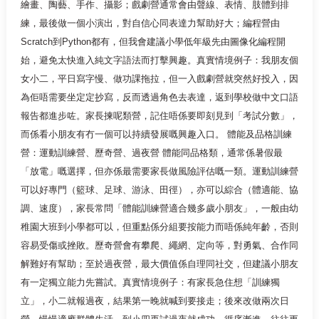
繪畫、陶藝、手作、攝影；戲劇營通常會由聲線、表情、肢體到排
練，最後做一個小演出，對自信心同表達力幫助好大；編程營由
Scratch到Python都有，但我會建議小學低年級先由圖像化編程開
始，避免太快進入純文字語法而打擊興趣。真實情境例子：我朋友個
女小二，平日寫字慢、做功課拖拉，但一入戲劇營就突然好投入，因
為佢唔需要坐定定抄寫，反而透過角色去表達，返到學校做中文口語
報告都進步咗。家長揀呢類營，記住唔係要即刻見到「考試分數」，
而係看小朋友有冇一個可以持續發展嘅興趣入口。 體能及品格訓練
營：運動訓練營、歷奇營、過夜營 體能同品格類，通常係暑假最
「放電」嘅選擇，但亦係最需要家長做風險評估嘅一類。運動訓練營
可以好專門（籃球、足球、游泳、田徑），亦可以綜合（體適能、協
調、速度），家長常問「體能訓練營適合幾多歲小朋友」，一般由幼
稚園大班到小學都可以，但重點係分組要按能力而唔係純年齡，否則
容易受傷或挫敗。歷奇營會有攀爬、繩網、定向等，對勇氣、合作同
解難好有幫助；至於過夜營，最大價值係自理同社交，但建議小朋友
有一定獨立能力先嘗試。真實情境例子：有家長急住想「訓練獨
立」，小二就報過夜，結果第一晚就喊到要接走；後來改做兩次日