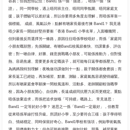
容易；但我想你記住：Band1 係一個「描述」，唔係一個「保
證」。同一間學校，遇上唔同班主任、唔同同學氛圍、唔同家庭支
援，孩子體驗可以差好遠，所以你要用多角度去理解，而唔係單靠一
個標籤。 成績、風氣以外：點解有啲家長最後冇揀 Band1？ 我見過
唔少家長一開始好堅持要衝「香港 Band1 小學名單」入面嗰幾間，
但到最後反而選擇另一條路，原因往往唔係學校唔好，而係「家庭同
小朋友嘅狀態」先係關鍵。有啲Band1校風節奏快、功課量多、評估
密；對一啲自律、好勝、鍾意挑戰嘅小朋友，可能係推動力，但對慢
熱、容易焦慮、需要更多肯定嘅孩子，就可能每日返學都係壓力。作
為媽媽我特別理解：夜晚做功課做到十一點，親子關係都會磨損；而
家長返工已經攰，再加補習、默書、測驗，家庭氣氛容易變得繃緊。
所以有啲家庭會寧願揀一間校風溫和、活動多、老師關顧較強嘅學
校，因為小朋友開心、自信夠，長遠成績同抗壓力反而更穩定。重點
唔係放棄追求，而係把追求放喺「可持續」嘅路上。 常見迷思：
Band1 一定等於好小學？ 迷思之一係「Band1一定最好」，但教育
從來唔係單線打怪升級。所謂好小學，至少要符合三樣：孩子學得明
白、情緒穩定、同時保留好奇心。Band1學校有強項，例如學術氣氛
濃、同儕推動力大；但亦可能有挑戰，例如比較、競爭、補習風氣，