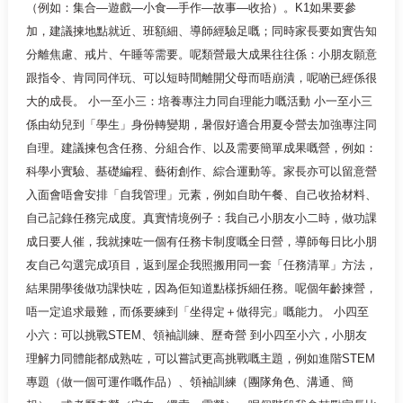
（例如：集合—遊戲—小食—手作—故事—收拾）。K1如果要參
加，建議揀地點就近、班額細、導師經驗足嘅；同時家長要如實告知
分離焦慮、戒片、午睡等需要。呢類營最大成果往往係：小朋友願意
跟指令、肯同同伴玩、可以短時間離開父母而唔崩潰，呢啲已經係很
大的成長。 小一至小三：培養專注力同自理能力嘅活動 小一至小三
係由幼兒到「學生」身份轉變期，暑假好適合用夏令營去加強專注同
自理。建議揀包含任務、分組合作、以及需要簡單成果嘅營，例如：
科學小實驗、基礎編程、藝術創作、綜合運動等。家長亦可以留意營
入面會唔會安排「自我管理」元素，例如自助午餐、自己收拾材料、
自己記錄任務完成度。真實情境例子：我自己小朋友小二時，做功課
成日要人催，我就揀咗一個有任務卡制度嘅全日營，導師每日比小朋
友自己勾選完成項目，返到屋企我照搬用同一套「任務清單」方法，
結果開學後做功課快咗，因為佢知道點樣拆細任務。呢個年齡揀營，
唔一定追求最難，而係要練到「坐得定＋做得完」嘅能力。 小四至
小六：可以挑戰STEM、領袖訓練、歷奇營 到小四至小六，小朋友
理解力同體能都成熟咗，可以嘗試更高挑戰嘅主題，例如進階STEM
專題（做一個可運作嘅作品）、領袖訓練（團隊角色、溝通、簡