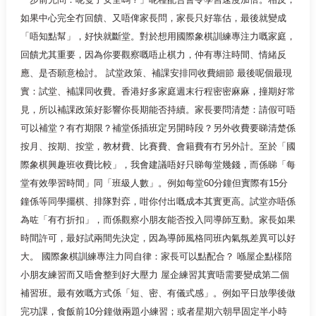
如果中心完全冇回饋、又唔俾家長問，家長只好靠估，最後就變成
「唔知點幫」，好快就斷堂。對於想用國際象棋訓練專注力嘅家庭，
回饋尤其重要，因為你要觀察嘅唔止棋力，仲有專注時間、情緒反
應、是否願意檢討。 試堂政策、補課安排同收費細節 最後呢個最現
實：試堂、補課同收費。香港好多家庭週末行程密密麻麻，撞期好常
見，所以補課政策好影響你長期能否持續。家長要問清楚：請假可唔
可以補堂？有冇期限？補堂係插班定另開時段？另外收費要睇清楚係
按月、按期、按堂，教材費、比賽費、會籍費有冇另外計。至於「國
際象棋興趣班收費比較」，我會建議唔好只睇每堂幾錢，而係睇「每
堂有效學習時間」同「班級人數」。例如每堂60分鐘但實際有15分
鐘係等同學擺棋、排隊對弈，咁你付出嘅成本其實更高。試堂亦唔係
為咗「有冇折扣」，而係觀察小朋友能否投入同導師互動。家長如果
時間許可，最好試兩間先決定，因為導師風格同班內氣氛差異可以好
大。 國際象棋訓練專注力同自律：家長可以點配合？ 喺屋企點樣陪
小朋友練習而又唔會整到好大壓力 屋企練習其實唔需要變成第二個
補習班。最有效嘅方式係「短、密、有儀式感」。例如平日放學後做
完功課，食飯前10分鐘做兩題小練習；或者星期六朝早固定半小時