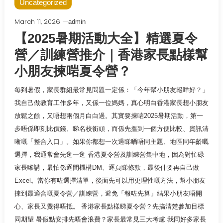
Uncategorized
March 11, 2026
admin
【2025暑期活動大全】精選夏令
營／訓練營推介｜香港家長點樣幫
小朋友揀啱夏令營？
每到暑假，家長群組最常見問題一定係：「今年幫小朋友報咩好？」
我自己做教育工作多年，又係一位媽媽，真心明白香港家長想小朋友
放鬆之餘，又唔想兩個月白白過。其實要揀啱2025暑期活動，第一
步唔係即刻比價錢、睇名校銜頭，而係先搵到一個方便比較、資訊清
晰嘅「整合入口」。如果你都想一次過睇晒唔同主題、地區同年齡嘅
選擇，我通常會先逛一逛 香港夏令營及訓練營集中地，因為對忙碌
家長嚟講，最怕係逐間機構DM、逐頁睇條款，最後仲要再自己做
Excel。當你有咗選擇清單，後面先可以用更理性嘅方法，幫小朋友
揀到最適合嘅夏令營／訓練營，避免「報咗先算」結果小朋友唔開
心、家長又覺得唔抵。 香港家長點樣睇夏令營？先搞清楚參加目標
同期望 暑假點安排先唔會浪費？家長最常見三大考慮 我同好多家長