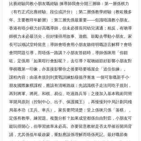
比賽經驗同教小朋友嘅經驗 揀導師我會分開三層睇：第一層係棋力
（有冇正式比賽經驗、段位或評分）；第二層係教學經驗（教咗幾多
年、主要教咩年齡層）；第三層先係最重要——佢識唔識教小朋友。
香港有唔少棋力好高嘅導師，但未必擅長同幼兒溝通；相反，有啲導
師棋力未必最頂尖，但好懂得用故事、遊戲、鼓勵去帶動小朋友。家
長可以喺試堂時留意：導師會唔會用小朋友聽得明嘅語言解釋？會唔
會問問題引導，而唔係一路講？小朋友答錯時，導師係咪用「你錯
咗」定係用「如果咁行會點呢？」去引導？呢啲細節好影響小朋友對
學棋嘅第一印象，亦直接影響你之後要唔要喺屋企「追住佢練」。
課程內容：由基本規則到實戰訓練點樣循序漸進 一個可靠嘅新手小
朋友國際象棋課程，應該有清晰路線：先認識棋子走法同吃子規則，
再到將軍、將死、和棋、易位、吃過路兵等；之後加入基本戰術同簡
單開局原則（控制中心、出子、保護國王），再慢慢到中局計劃同殘
局基本功（王兵、車兵）。家長要問清楚：堂上係咪只係「落棋」，
定係有教學、練習題、複盤分析？如果成堂都係自由對弈，小朋友可
能玩得開心，但學習效率未必高。亦要留意教材是否太早催谷開局背
誦，尤其係低年級啟蒙，重點應該係理解而唔係死記。最好嘅節奏