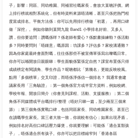
子」影響：同區、同幼稚園、同補習社嘅家長，會放大某啲評價。網
上排行榜就相對系統化，但有時資料來源唔清晰，甚至只係把熱門程
度當成排名。平衡方法係：你可以先用排行榜做「初選」，再用口碑
做「深挖」。例如你聽到某間九龍 Band1 小學排名好前、又多人
讚，但你要追問：讚嘅係咩？係老師有愛心？係默書操練勁？係活動
多？同時要問到「唔鍾意」嘅原因：功課多？評估多？家校溝通難？
因為你家庭最終會面對嘅，往往係那些不被宣傳單張寫出嚟嘅日常。
你亦可以喺開放日親眼睇：學生面貌係緊張定自然？課室布置係只得
成績榜定有閱讀角、學生作品？呢啲都比「第幾名」更能反映校風。
點用「多個榜單」交叉印證，而唔係淨係信一個排名？ 我通常會建
議家長用「三角驗證」：第一個角係官方或半官方資料，例如校網、
學校年報、開放日簡介（你會見到課程、活動、支援服務）；第二個
角係不同媒體或平台嘅排行/整理（唔好只睇一篇，至少兩至三個來
源）；第三個角係實戰口碑，包括同區家長、同幼稚園家長、甚至已
在讀嘅學生家長。當三者大致一致，你就較有信心；如果出現矛盾，
例如排名好高但口碑話壓力爆煲，你就要理解：可能係「適合某類孩
子」，唔係適合所有孩子。你亦可以把目標縮窄到「香港各區